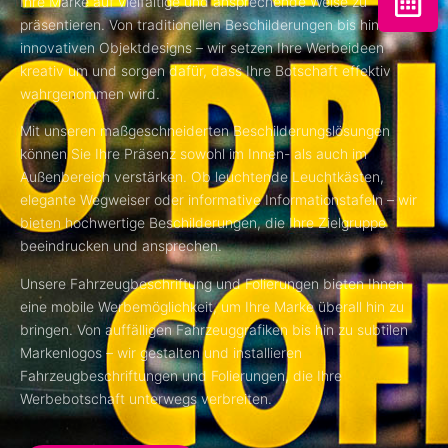
Ihre Marke auf vielfältige und ansprechende Weise zu
präsentieren. Von traditionellen Beschilderungen bis hin zu
innovativen Objektdesigns – wir setzen Ihre Werbeideen
kreativ um und sorgen dafür, dass Ihre Botschaft effektiv
wahrgenommen wird.
Mit unseren maßgeschneiderten Beschilderungslösungen
können Sie Ihre Präsenz sowohl im Innen- als auch im
Außenbereich verstärken. Ob leuchtende Leuchtkästen,
elegante Wegweiser oder informative Informationstafeln – wir
bieten hochwertige Beschilderungen, die Ihre Zielgruppe
beeindrucken und ansprechen.
Unsere Fahrzeugbeschriftung und Folierungen bieten Ihnen
eine mobile Werbemöglichkeit, um Ihre Marke überall hin zu
bringen. Von auffälligen Fahrzeuggrafiken bis hin zu subtilen
Markenlogos – wir gestalten und installieren
Fahrzeugbeschriftungen und Folierungen, die Ihre
Werbebotschaft unterwegs verbreiten.