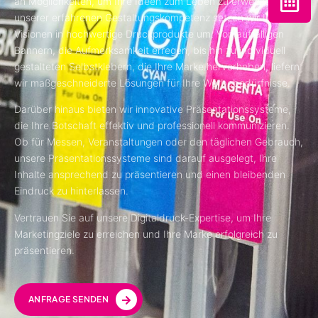
an Möglichkeiten, um Ihre Ideen zum Leben zu erwecken. Mit
unserer erfahrenen Gestaltungskompetenz setzen wir Ihre
Visionen in hochwertige Druckprodukte um. Von auffälligen
Bannern, die Aufmerksamkeit erregen, bis hin zu individuell
gestalteten Selbstklebern, die Ihre Marke hervorheben, liefern
wir maßgeschneiderte Lösungen für Ihre Werbebedürfnisse.
Darüber hinaus bieten wir innovative Präsentationssysteme,
die Ihre Botschaft effektiv und professionell kommunizieren.
Ob für Messen, Veranstaltungen oder den täglichen Gebrauch,
unsere Präsentationssysteme sind darauf ausgelegt, Ihre
Inhalte ansprechend zu präsentieren und einen bleibenden
Eindruck zu hinterlassen.
Vertrauen Sie auf unsere Digitaldruck-Expertise, um Ihre
Marketingziele zu erreichen und Ihre Marke erfolgreich zu
präsentieren.
ANFRAGE SENDEN